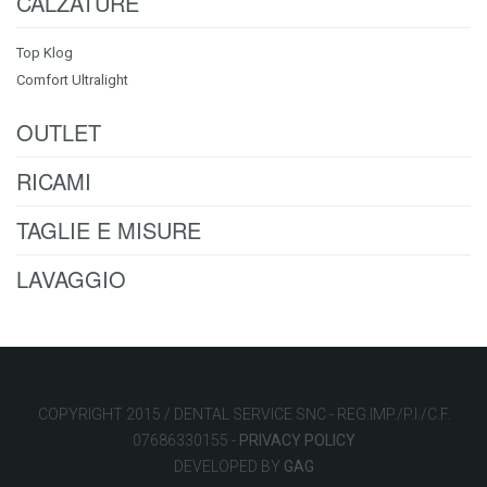
CALZATURE
Top Klog
Comfort Ultralight
OUTLET
RICAMI
TAGLIE E MISURE
LAVAGGIO
COPYRIGHT 2015 / DENTAL SERVICE SNC - REG.IMP./P.I./C.F.
07686330155 -
PRIVACY POLICY
DEVELOPED BY
GAG